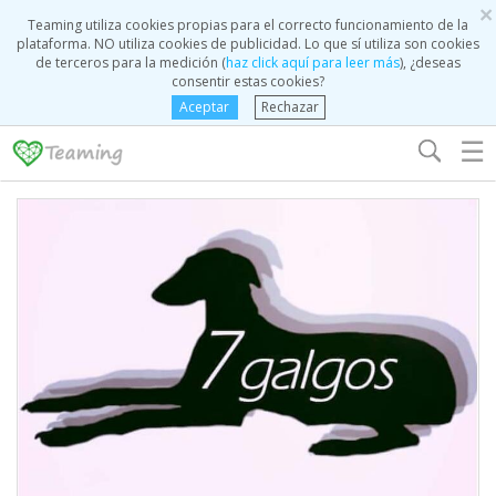
×
Teaming utiliza cookies propias para el correcto funcionamiento de la
plataforma. NO utiliza cookies de publicidad. Lo que sí utiliza son cookies
de terceros para la medición (
haz click aquí para leer más
), ¿deseas
consentir estas cookies?
Aceptar
Rechazar
☰