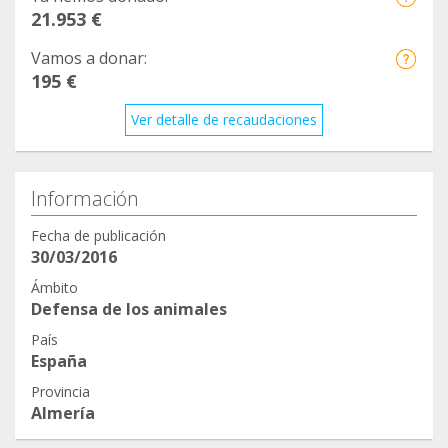
https://www.facebook.com/groups/177705540592
21.953 €
3303/permalink/2513867748908728/
5
Vamos a donar:
https://www.facebook.com/groups/177705540592
195 €
3303/permalink/2500126696949500/
Ver detalle de recaudaciones
6
https://www.facebook.com/cvcapicua/posts/26094
11929357941
Información
7
https://www.facebook.com/veterinarioavenidadelp
Fecha de publicación
30/03/2016
uerto/photos/a.10150629991022211/10158666697
852211/
Ámbito
Defensa de los animales
8
https://www.facebook.com/clinicaveterinariarambl
País
España
eta/posts/2923172107964396
9
Provincia
Almería
https://www.facebook.com/clinicaveterinariavetfa
mily/posts/668866213805851