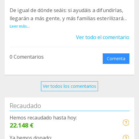
De igual de dónde seáis: si ayudáis a difundirlas,
llegarán a más gente, y más familias esterilizarán
a sus peludos.
Leer más...
Ver todo el comentario
¡¡VAMOS A REDUCIR LAS CAMADAS NO DESEADAS!!
0 Comentarios
1
Comenta
https://www.facebook.com/clinicamonvet/posts/79
3160077684517
2
Ver todos los comentarios
https://www.facebook.com/ClinicaVeterinariaAyor
a/posts/3589751994414688
Recaudado
3
https://www.facebook.com/veterinariosgodelleta/
Hemos recaudado hasta hoy:
posts/3202991776496366
22.148 €
4
Ya hemos donado: