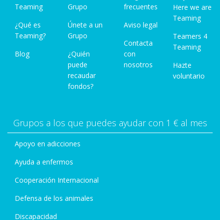
Teaming
https://www.facebook.com/groups/177705540592
Grupo
frecuentes
Here we are
Teaming
3303/permalink/1849081312054045/
¿Qué es
Únete a un
Aviso legal
16
Teaming?
Grupo
Teamers 4
Contacta
https://www.facebook.com/groups/177705540592
Teaming
Blog
¿Quién
con
3303/permalink/2522574434704726/
puede
nosotros
Hazte
17
recaudar
voluntario
https://www.facebook.com/docatmultiespacio/pos
fondos?
ts/1757652651068816
18
Grupos a los que puedes ayudar con 1 € al mes
https://www.facebook.com/Esterilizacion.Solidaria.
Animal/photos/a.2236623459760239/30140815153
Apoyo en adicciones
47759/
Ayuda a enfermos
Cooperación Internacional
Defensa de los animales
Discapacidad