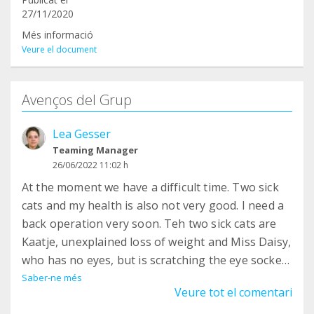
27/11/2020
Més informació
Veure el document
Avenços del Grup
Lea Gesser
Teaming Manager
26/06/2022 11:02 h
At the moment we have a difficult time. Two sick
cats and my health is also not very good. I need a
back operation very soon. Teh two sick cats are
Kaatje, unexplained loss of weight and Miss Daisy,
who has no eyes, but is scratching the eye socket
and now has a hole in it.
Saber-ne més
Veure tot el comentari