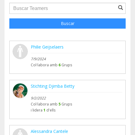
groupProfile.searchForm.search.text???
Buscar
Philie Geijselaers
7/9/2024
Col·labora amb
6
Grups
Stichting Djimba Betty
9/2/2022
Col·labora amb
5
Grups
i lidera
1
d'ells
Alessandra Cantele