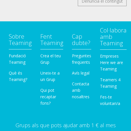
Denuncia el contingut
Col·labora
Sobre
Fent
Cap
amb
Teaming
Teaming
dubte?
Teaming
Fundació
Crea el teu
Preguntes
Empreses
Teaming
Grup
freqüents
Here we are
Teaming
Què és
Uneix-te a
Avís legal
Teaming?
un Grup
Teamers 4
Contacta
Teaming
Qui pot
amb
recaptar
nosaltres
Fes-te
fons?
voluntari/a
Grups als que pots ajudar amb 1 € al mes