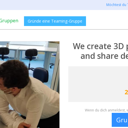
Möchtest du 
Gruppen
Gründe eine Teaming-Gruppe
We create 3D p
and share de
2
Wenn du dich anmeldest, w
Gru