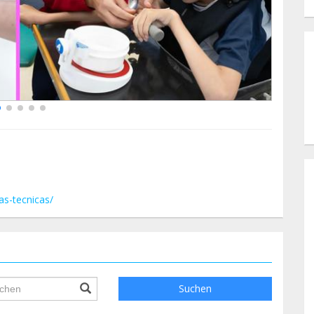
as-tecnicas/
ile.searchForm.search.text???
Suchen