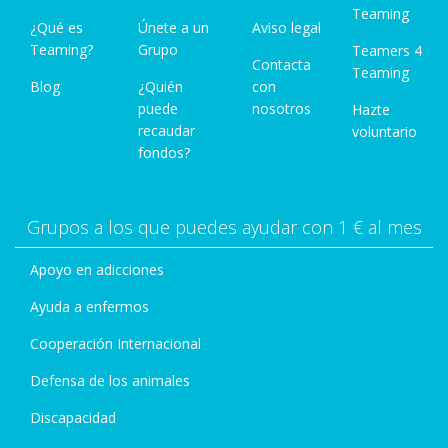
Teaming
¿Qué es
Únete a un
Aviso legal
Teaming?
Grupo
Teamers 4
Contacta
Teaming
Blog
¿Quién
con
________________________________________
puede
nosotros
Hazte
recaudar
voluntario
fondos?
️ Aménagements prévus
Grupos a los que puedes ayudar con 1 € al mes
Le terrain sera conçu comme un véritable havre
de paix pour les animaux, dans un esprit de
Apoyo en adicciones
fonctionnalité, de durabilité et de respect de
l’environnement. Chaque aménagement tiendra
Ayuda a enfermos
compte des besoins spécifiques des espèces
Cooperación Internacional
accueillies, de la sécurité, et du confort des
Defensa de los animales
animaux comme des bénévoles.
Discapacidad