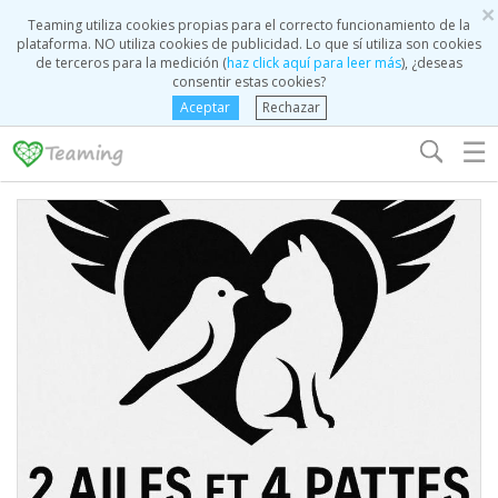
×
Teaming utiliza cookies propias para el correcto funcionamiento de la
plataforma. NO utiliza cookies de publicidad. Lo que sí utiliza son cookies
de terceros para la medición (
haz click aquí para leer más
), ¿deseas
consentir estas cookies?
Aceptar
Rechazar
☰