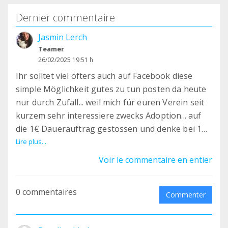
Dernier commentaire
Jasmin Lerch
Teamer
26/02/2025 19:51 h
Ihr solltet viel öfters auch auf Facebook diese
simple Möglichkeit gutes zu tun posten da heute
nur durch Zufall... weil mich für euren Verein seit
kurzem sehr interessiere zwecks Adoption... auf
die 1€ Dauerauftrag gestossen und denke bei 1€
macht es die Menge an Follower aus !!!! Finde Euch
Lire plus...
ganz toll und hoffe auf noch mehr Anhänger für
Voir le commentaire en entier
Euch da wir in der Menge / zusammen was
erreichen können!!!!
0 commentaires
Es gibt noch gutes in der Welt
Commenter
❤️❤️❤️❤️❤️