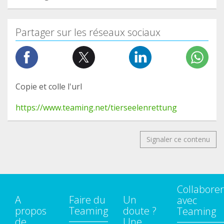
Partager sur les réseaux sociaux
Copie et colle l'url
https://www.teaming.net/tierseelenrettung
Signaler ce contenu
Collaborer
A
Faire du
Un
avec
propos
Teaming
doute ?
Teaming
de
Une