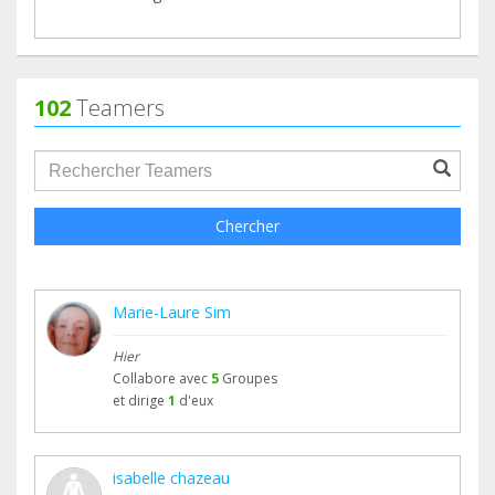
102
Teamers
groupProfile.searchForm.search.text???
Chercher
Marie-Laure Sim
Hier
Collabore avec
5
Groupes
et dirige
1
d'eux
isabelle chazeau