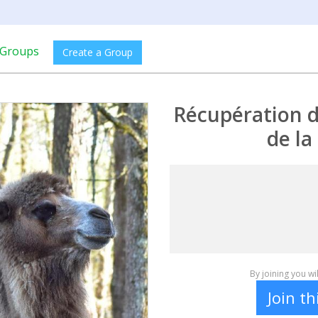
Groups
Create a Group
Récupération 
de la
By joining you w
Join t