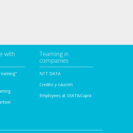
e with
Teaming in
companies
Teaming"
NTT DATA
Credito y caución
aming
Employees at SEAT&Cupra
unteer