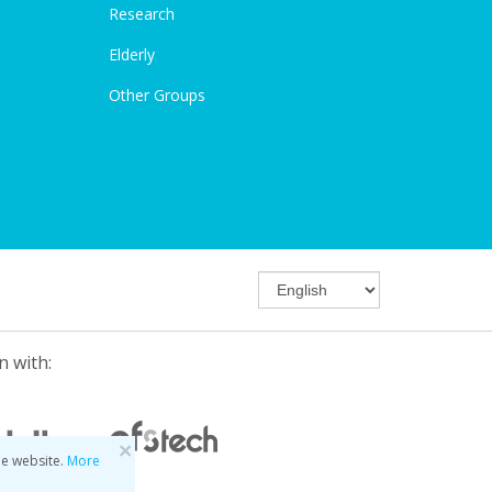
Research
Elderly
Other Groups
n with:
×
he website.
More