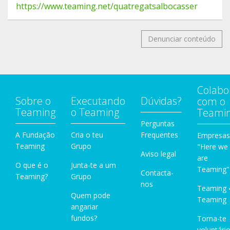
https://www.teaming.net/quatregatsalbocasser
Denunciar conteúdo
Colabo
Sobre o
Executando
Dúvidas?
com o
Teaming
o Teaming
Teami
Perguntas
A Fundação
Cria o teu
Frequentes
Empresas
Teaming
Grupo
"Here we
Aviso legal
are
O que é o
Junta-te a um
Teaming"
Contacta-
Teaming?
Grupo
nos
Teaming 
Quem pode
Teaming
angariar
fundos?
Torna-te
voluntário