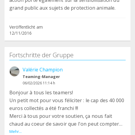
action porte également sur la sensibilisation du
grand public aux sujets de protection animale.
Veröffentlicht am
12/11/2016
Fortschritte der Gruppe
Valérie Champion
Teaming-Manager
06/02/2026 11:14 h
Bonjour à tous les teamers!
Un petit mot pour vous féliciter : le cap des 40 000
euros collectés a été franchi !!!
Merci à tous pour votre soutien, ça nous fait
chaud au coeur de savoir que l'on peut compter
sur vous tous les mois. En ce début d'année
Mehr...