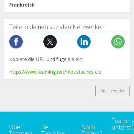
Frankreich
Teile in deinen sozialen Netzwerken
Kopiere die URL und füge sie ein
https://www.teaming.net/moustaches-cie
Inhalt melden
Teamin
Über
Bei
Noch
unterst
Teaming
Teaming
Fragen?