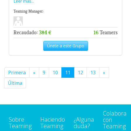
Leer más...
Teaming Manager:
Recaudado:
384 €
16
Teamers
Únete a este Grupo
Primera
«
9
10
11
12
13
»
Última
Colabora
Sobre
Haciendo
¿Alguna
con
Teaming
Teaming
duda?
Teaming