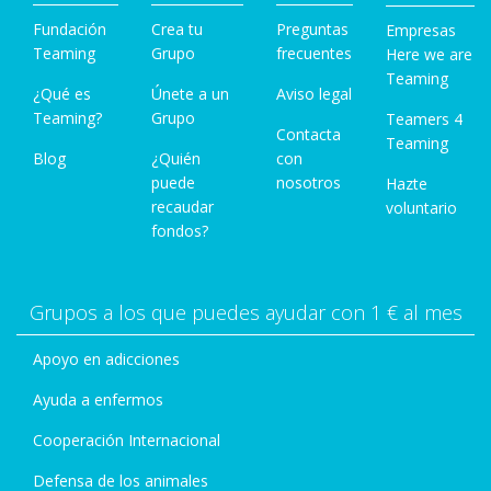
Fundación
Crea tu
Preguntas
Empresas
Teaming
Grupo
frecuentes
Here we are
Teaming
¿Qué es
Únete a un
Aviso legal
Teaming?
Grupo
Teamers 4
Contacta
Teaming
Blog
¿Quién
con
puede
nosotros
Hazte
recaudar
voluntario
fondos?
Grupos a los que puedes ayudar con 1 € al mes
Apoyo en adicciones
Ayuda a enfermos
Cooperación Internacional
Defensa de los animales