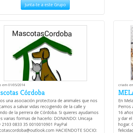
Junta-te a este Grupo
o em 01/05/2014
criado e
scotas Córdoba
MEL
s una asociación protectora de animales que nos
En Mel
camos a salvar vidas recogiendo de la calle y
Perros 
ndo de la perrera de Córdoba. Si quieres ayudarnos
16 años
es varias formas de hacerlo: DONANDO: Unicaja
y dar e
 2103 0833 35 0010010901 PayPal
hogar. 
cotascordoba@outlook.com HACIENDOTE SOCIO:
felicida