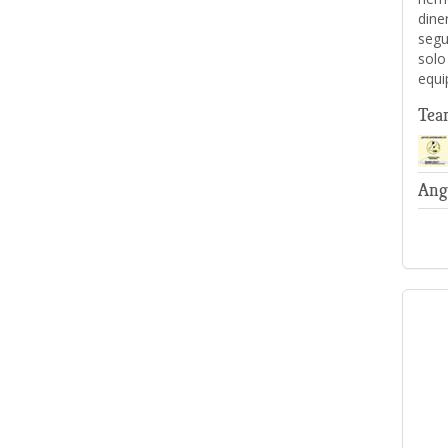
dine
segu
solo
equi
Tea
Ang