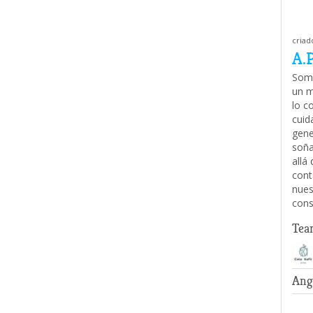
criad
A.P
Somo
un m
lo c
cuid
gene
soña
allá
cont
nues
con
Tea
Ang