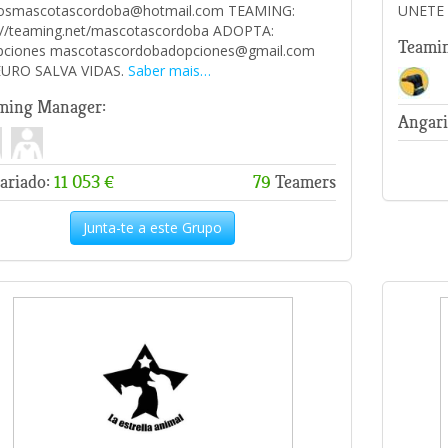
iosmascotascordoba@hotmail.com TEAMING:
UNETE 
://teaming.net/mascotascordoba ADOPTA:
Teami
pciones mascotascordobadopciones@gmail.com
EURO SALVA VIDAS.
Saber mais…
ming Manager:
Angari
ariado:
11 053 €
79
Teamers
Junta-te a este Grupo