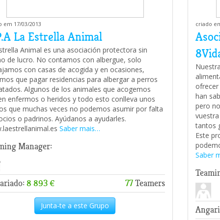
o em 17/03/2013
criado e
.A La Estrella Animal
Asoc
strella Animal es una asociación protectora sin
8Vid
o de lucro. No contamos con albergue, solo
Nuestra
ajamos con casas de acogida y en ocasiones,
aliment
mos que pagar residencias para albergar a perros
ofrecer
atados. Algunos de los animales que acogemos
han sab
en enfermos o heridos y todo esto conlleva unos
pero no
os que muchas veces no podemos asumir por falta
vuestra
ocios o padrinos. Ayúdanos a ayudarles.
tantos 
laestrellanimal.es
Saber mais…
Este pr
podemos
ming Manager:
Saber 
Teami
ariado:
8 893 €
77
Teamers
Junta-te a este Grupo
Angari