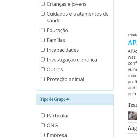
Crianças e jovens
Cuidados e tratamentos de
saúde
Educação
criad
Famílias
AP
Incapacidades
APAS
was 
Investigação científica
conf
Outros
vuln
main
Proteção animal
prof
and 
anim
Tipo de Grupo
Tea
Particular
ONG
Ang
Empresa