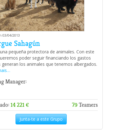
m 03/04/2013
rgue Sahagún
na pequeña protectora de animales. Con este
ueremos poder seguir financiando los gastos
 generan los animales que tenemos albergados.
mais…
ng Manager:
ado:
14 221 €
79
Teamers
Junta-te a este Grupo