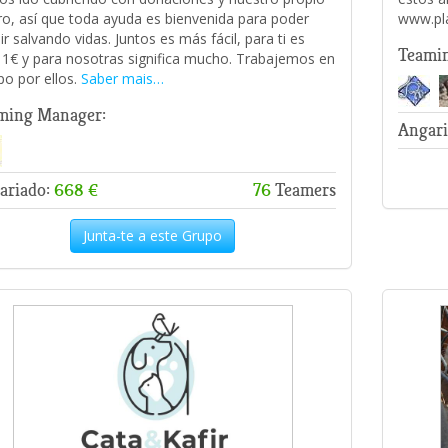
ro, así que toda ayuda es bienvenida para poder
www.pl
ir salvando vidas. Juntos es más fácil, para ti es
Teami
 1€ y para nosotras significa mucho. Trabajemos en
po por ellos.
Saber mais…
ming Manager:
Angari
ariado:
668 €
76
Teamers
Junta-te a este Grupo