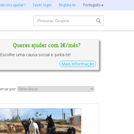
 de nos ajudar?
Fazer login
Regista-te
Português
Procurar
Queres ajudar com 1€/mês?
Escolhe uma causa social e junta-te!
Mais informação
enar por