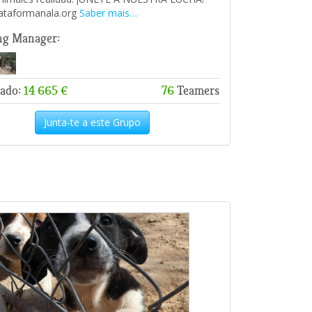
ataformanala.org
Saber mais…
ng Manager:
ado:
14 665 €
76
Teamers
Junta-te a este Grupo