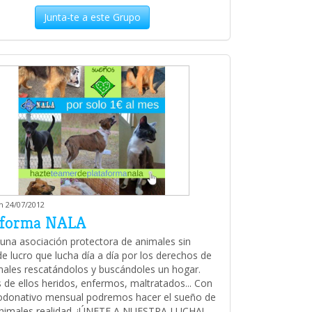
Junta-te a este Grupo
m 24/07/2012
aforma NALA
na asociación protectora de animales sin
e lucro que lucha día a día por los derechos de
males rescatándolos y buscándoles un hogar.
de ellos heridos, enfermos, maltratados... Con
odonativo mensual podremos hacer el sueño de
nimales realidad. ¡ÚNETE A NUESTRA LUCHA!