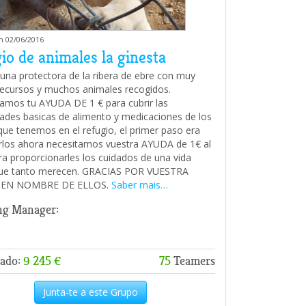
m 02/06/2016
io de animales la ginesta
na protectora de la ribera de ebre con muy
ecursos y muchos animales recogidos.
amos tu AYUDA DE 1 € para cubrir las
ades basicas de alimento y medicaciones de los
que tenemos en el refugio, el primer paso era
rlos ahora necesitamos vuestra AYUDA de 1€ al
a proporcionarles los cuidados de una vida
que tanto merecen. GRACIAS POR VUESTRA
 EN NOMBRE DE ELLOS.
Saber mais…
ng Manager:
ado:
9 245 €
75
Teamers
Junta-te a este Grupo