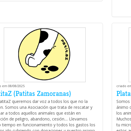
o em 08/08/2025
criado e
titaZ (Patitas Zamoranas)
Plat
atitaZ queremos dar voz a todos los que no la
Somos u
en. Somos una Asociación que trata de rescatar y
ánimo d
ar a todos aquellos animales que están en
los ani
ación de peligro, abandono, cesión.... Llevamos
Muchos 
 tiempo en funcionamiento y todos los gastos los
tu micr
s ido cubriendo con donaciones y nuestro propio
estos a