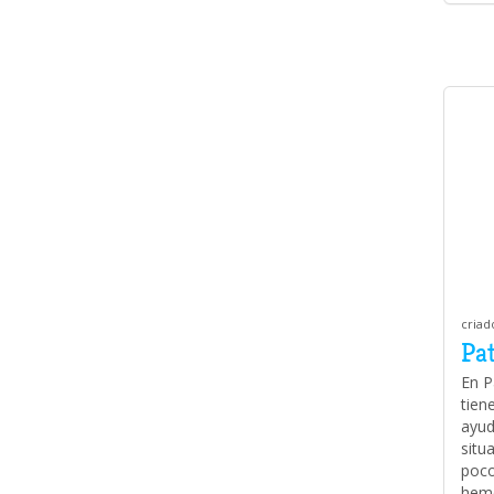
criad
Pa
En P
tien
ayud
situ
poco
hemo