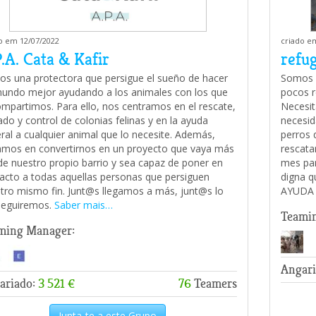
o em 12/07/2022
criado e
.A. Cata & Kafir
refug
s una protectora que persigue el sueño de hacer
Somos u
undo mejor ayudando a los animales con los que
pocos r
ompartimos. Para ello, nos centramos en el rescate,
Necesit
ado y control de colonias felinas y en la ayuda
necesid
ral a cualquier animal que lo necesite. Además,
perros 
mos en convertirnos en un proyecto que vaya más
rescata
 de nuestro propio barrio y sea capaz de poner en
mes par
acto a todas aquellas personas que persiguen
digna 
tro mismo fin. Junt@s llegamos a más, junt@s lo
AYUDA
seguiremos.
Saber mais…
Teami
ming Manager:
Angari
ariado:
3 521 €
76
Teamers
Junta-te a este Grupo