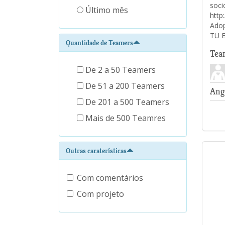
soc
Último mês
http
Ado
TU 
Quantidade de Teamers
Tea
De 2 a 50 Teamers
De 51 a 200 Teamers
Ang
De 201 a 500 Teamers
Mais de 500 Teamres
Outras caraterísticas
Com comentários
Com projeto