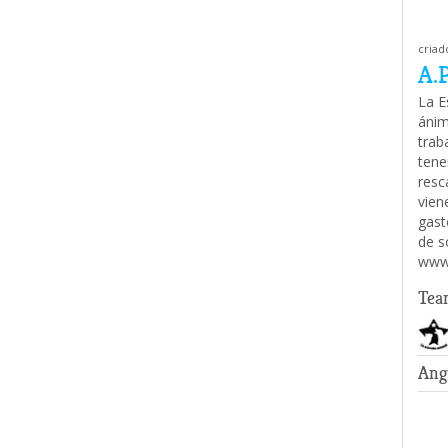
criad
A.P
La E
ánim
trab
tene
resc
vien
gast
de s
www.
Tea
Ang