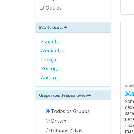
Outros
País do Grupo
Espanha
Alemanha
França
Portugal
Andorra
criad
Ma
Grupos com Teamers novos
Somo
dedi
Todos os Grupos
saca
tien
Ontem
ES69
Últimos 7 dias
mas