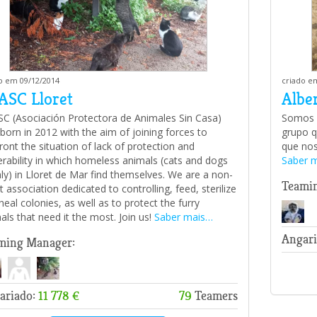
o em 09/12/2014
criado e
ASC Lloret
Albe
C (Asociación Protectora de Animales Sin Casa)
Somos u
born in 2012 with the aim of joining forces to
grupo q
ront the situation of lack of protection and
que nos
erability in which homeless animals (cats and dogs
Saber 
ly) in Lloret de Mar find themselves. We are a non-
Teami
it association dedicated to controlling, feed, sterilize
heal colonies, as well as to protect the furry
als that need it the most. Join us!
Saber mais…
Angari
ming Manager:
ariado:
11 778 €
79
Teamers