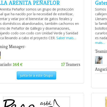
LLA ARENITA PEÑAFLOR
Gate
a Arenita Peñaflor somos un grupo de protección
Somos u
al que ha nacido por la necesidad de esterilizar,
calleje
entar y velar por el bienestar de gatos ferales y
Llenamo
s domésticos abandonados, también cachorros en
la fami
arrio de Peñaflor de Gállego y diseminaciones,
bolsillo
ajando codo con codo con Unidad Verde y Sanidad
curarlo
ica llevando a cabo el proyecto CER.
Saber mais…
es nada
mais…
ming Manager:
Teami
ariado:
164 €
17
Teamers
Angari
Junta-te a este Grupo