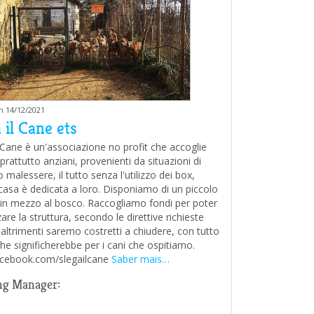
m 14/12/2021
 il Cane ets
l Cane è un'associazione no profit che accoglie
prattutto anziani, provenienti da situazioni di
malessere, il tutto senza l'utilizzo dei box,
a casa è dedicata a loro. Disponiamo di un piccolo
in mezzo al bosco. Raccogliamo fondi per poter
are la struttura, secondo le direttive richieste
, altrimenti saremo costretti a chiudere, con tutto
he significherebbe per i cani che ospitiamo.
cebook.com/slegailcane
Saber mais…
ng Manager: