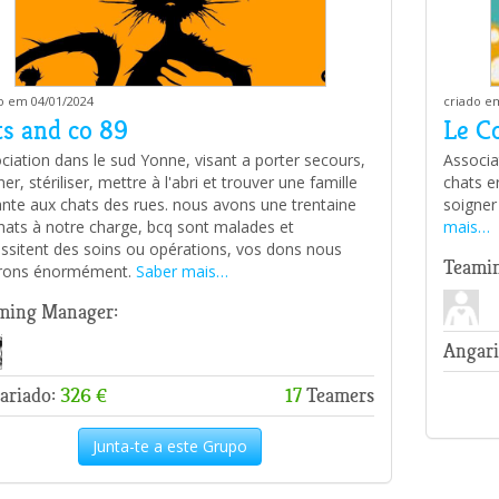
o em 04/01/2024
criado e
ts and co 89
Le C
ciation dans le sud Yonne, visant a porter secours,
Associat
er, stériliser, mettre à l'abri et trouver une famille
chats er
nte aux chats des rues. nous avons une trentaine
soigner 
hats à notre charge, bcq sont malades et
mais…
ssitent des soins ou opérations, vos dons nous
Teami
erons énormément.
Saber mais…
ming Manager:
Angari
ariado:
326 €
17
Teamers
Junta-te a este Grupo