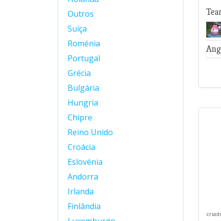
Tea
Outros
Suíça
Roménia
Ang
Portugal
Grécia
Bulgária
Hungria
Chipre
Reino Unido
Croácia
Eslovénia
Andorra
Irlanda
Finlândia
criad