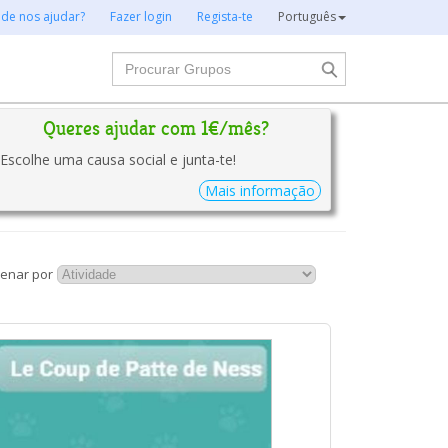
 de nos ajudar?
Fazer login
Regista-te
Português
Procurar
Queres ajudar com 1€/mês?
Escolhe uma causa social e junta-te!
Mais informação
enar por