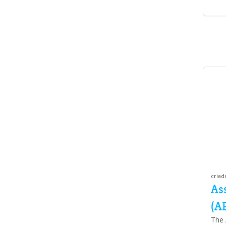
criad
Ass
(A
The 