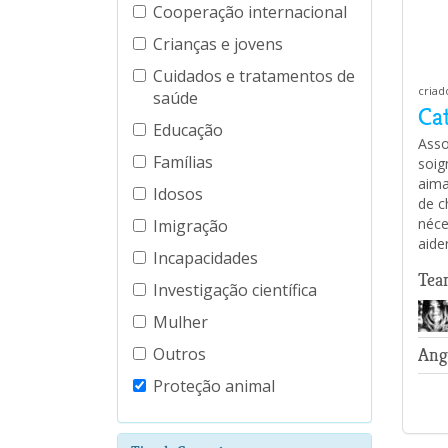
Cooperação internacional
Crianças e jovens
Cuidados e tratamentos de
criad
saúde
Ca
Educação
Asso
Famílias
soign
aima
Idosos
de c
néce
Imigração
aid
Incapacidades
Tea
Investigação científica
Mulher
Outros
Ang
Proteção animal