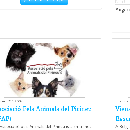
Angari
o em 24/09/2023
criado e
ociació Pels Animals del Pirineu
Vien
PAP)
Resc
Associació pels Animals del Pirineu is a small not
A Belgi