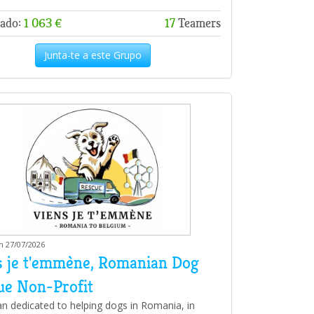
ado:
1 063 €
17
Teamers
Junta-te a este Grupo
m 27/07/2026
s je t'emmène, Romanian Dog
ue Non-Profit
an dedicated to helping dogs in Romania, in