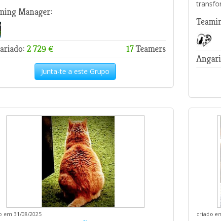
transfo
ming Manager:
Teami
ariado:
2 729 €
17
Teamers
Angari
Junta-te a este Grupo
o em 31/08/2025
criado e