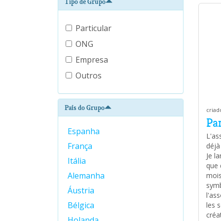
Tipo de Grupo
Particular
ONG
Empresa
Outros
País do Grupo
criad
Pa
Espanha
L'as
França
déjà
Je l
Itália
que 
Alemanha
mois
symb
Áustria
l'as
Bélgica
les 
créa
Holanda