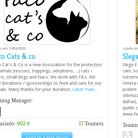
o em 15/06/2020
criado e
co Cats & co
Slega
 Cat's & Co is a new Association for the protection
Slega i
nimals (rescues, trappings, adoptions, ...) cats /
cani, so
ens, small dogs and Nacs. We work with FA's. We
estremo 
 donations / sponsorships to feed and care for our
l'inter
als. Many thanks for your donation.
Saber mais…
podere 
ottimizz
ming Manager:
dall'asl
quello c
www.fa
ariado:
902 €
17
Teamers
Teami
Junta-te a este Grupo