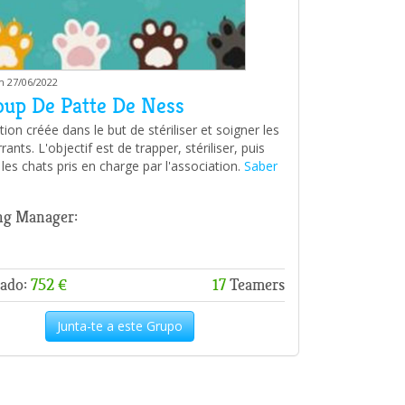
m 27/06/2022
oup De Patte De Ness
ion créée dans le but de stériliser et soigner les
rants. L'objectif est de trapper, stériliser, puis
les chats pris en charge par l'association.
Saber
ng Manager:
ado:
752 €
17
Teamers
Junta-te a este Grupo