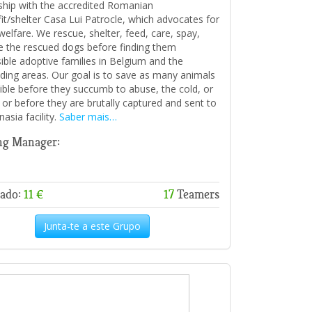
ship with the accredited Romanian
it/shelter Casa Lui Patrocle, which advocates for
welfare. We rescue, shelter, feed, care, spay,
ze the rescued dogs before finding them
ible adoptive families in Belgium and the
ding areas. Our goal is to save as many animals
ible before they succumb to abuse, the cold, or
 or before they are brutally captured and sent to
asia facility.
Saber mais…
ng Manager:
ado:
11 €
17
Teamers
Junta-te a este Grupo