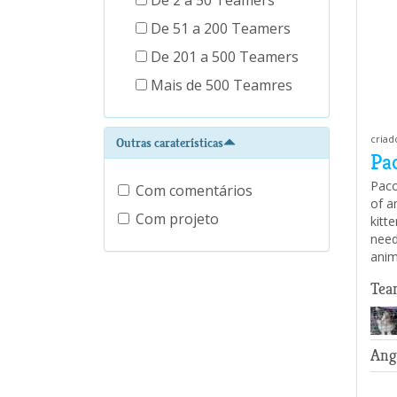
De 2 a 50 Teamers
De 51 a 200 Teamers
De 201 a 500 Teamers
Mais de 500 Teamres
criad
Outras caraterísticas
Pa
Paco
Com comentários
of a
Com projeto
kitt
need
anim
Tea
Ang