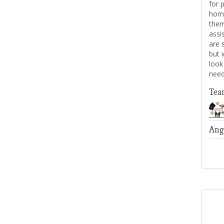
for 
home
them
assi
are 
but 
look
nee
Tea
Ang