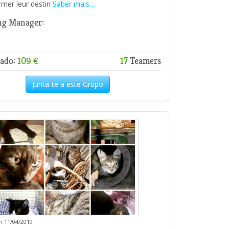
rmer leur destin
Saber mais…
ng Manager:
ado:
109 €
17
Teamers
Junta-te a este Grupo
m 11/04/2019