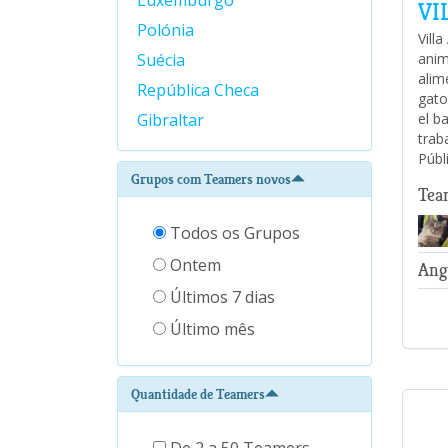
Luxemburgo
VI
Polónia
Vill
anim
Suécia
alim
República Checa
gato
el b
Gibraltar
trab
Públ
Grupos com Teamers novos
Tea
Todos os Grupos
Ontem
Ang
Últimos 7 dias
Último mês
Quantidade de Teamers