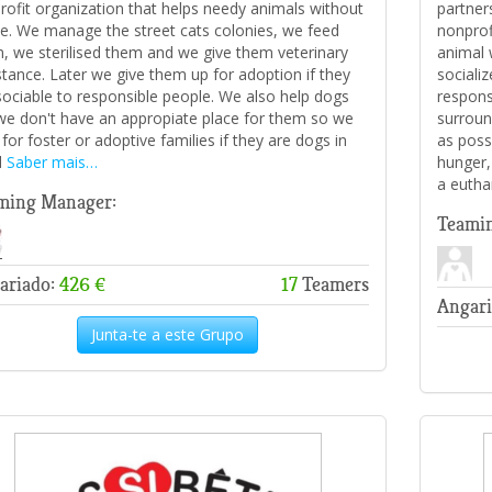
profit organization that helps needy animals without
partner
. We manage the street cats colonies, we feed
nonprof
, we sterilised them and we give them veterinary
animal 
stance. Later we give them up for adoption if they
sociali
sociable to responsible people. We also help dogs
respons
we don't have an appropiate place for them so we
surroun
 for foster or adoptive families if they are dogs in
as poss
d
Saber mais…
hunger,
a euthan
ming Manager:
Teami
ariado:
426 €
17
Teamers
Angari
Junta-te a este Grupo