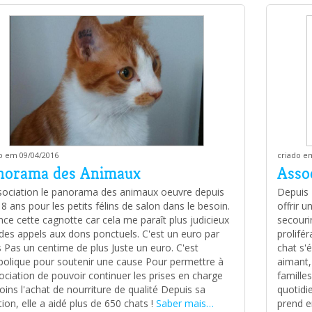
o em 09/04/2016
criado e
norama des Animaux
Asso
sociation le panorama des animaux oeuvre depuis
Depuis 
 8 ans pour les petits félins de salon dans le besoin.
offrir u
ance cette cagnotte car cela me paraît plus judicieux
secourir
des appels aux dons ponctuels. C'est un euro par
prolifé
 Pas un centime de plus Juste un euro. C'est
chat s'
olique pour soutenir une cause Pour permettre à
aimant,
sociation de pouvoir continuer les prises en charge
familles
soins l'achat de nourriture de qualité Depuis sa
quotidie
tion, elle a aidé plus de 650 chats !
Saber mais…
prend e