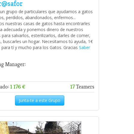
r@safor
n grupo de particulares que ayudamos a gatos
ros, perdidos, abandonados, enfermos...
s nuestras casas de gatos hasta encontrarles
lia adecuada y ponemos dinero de nuestros
s para salvarlos, esterilizarlos, darles de comer,
s, buscarles un hogar. Necesitamos tú ayuda, 1€
 para tí y mucho para los Gatos. Gracias
Saber
ng Manager:
ado:
1 176 €
17
Teamers
Junta-te a este Grupo