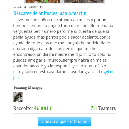
creato il 02/08/2015
Rescates de animales juanjo martin
Llevo muchos años rescatando animales y por un
tiempo siempre lo paguè todo de mi bolsillo me daba
verguenza pedir dinero pero me di cuenta de que si
pedia ayuda mas perros podia sacar adelante,con la
ayuda de todos los que me apoyais he podido darle
una vida digna a todos los perros que me he
encontrado. un dia mi madre me dijo: hijo tu solo no
puedes arreglar el mundo,siempre habrá animales
abandonados. Y yo le respondì: y si lo intento? No
estoy solo en esto.ayudame a ayudar.gracias
Leggi di
più
Teaming Manager:
Raccolto:
46.881 €
711
Teamers
Unisciti a questo Gruppo