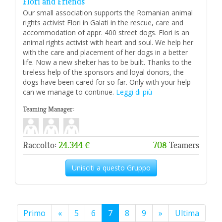
Flori and Friends
Our small association supports the Romanian animal
rights activist Flori in Galati in the rescue, care and
accommodation of appr. 400 street dogs. Flori is an
animal rights activist with heart and soul. We help her
with the care and placement of her dogs in a better
life. Now a new shelter has to be built. Thanks to the
tireless help of the sponsors and loyal donors, the
dogs have been cared for so far. Only with your help
can we manage to continue.
Leggi di più
Teaming Manager:
Raccolto:
24.344 €
708
Teamers
Unisciti a questo Gruppo
Primo
«
5
6
7
8
9
»
Ultima