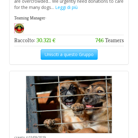
are overcrowded... We urgently need donations to care
for the many dogs...
Leggi di più
Teaming Manager:
Raccolto:
30.321 €
746
Teamers
Unisciti a questo Gruppo
creato il 03/09/2019