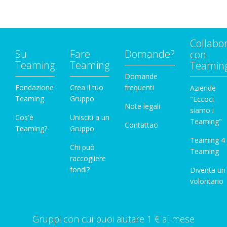
Collabo
Su
Fare
Domande?
con
Teaming
Teaming
Teamin
Domande
Fondazione
Crea il tuo
frequenti
Aziende
Teaming
Gruppo
"Eccoci
Note legali
siamo i
Cos'è
Unisciti a un
Teaming"
Contattaci
Teaming?
Gruppo
Teaming 4
Chi può
Teaming
raccogliere
fondi?
Diventa un
volontario
Gruppi con cui puoi aiutare 1 € al mese