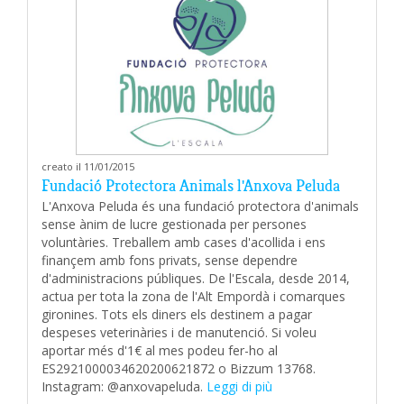
creato il 11/01/2015
Fundació Protectora Animals l'Anxova Peluda
L'Anxova Peluda és una fundació protectora d'animals
sense ànim de lucre gestionada per persones
voluntàries. Treballem amb cases d'acollida i ens
finançem amb fons privats, sense dependre
d'administracions públiques. De l'Escala, desde 2014,
actua per tota la zona de l'Alt Empordà i comarques
gironines. Tots els diners els destinem a pagar
despeses veterinàries i de manutenció. Si voleu
aportar més d'1€ al mes podeu fer-ho al
ES2921000034620200621872 o Bizzum 13768.
Instagram: @anxovapeluda.
Leggi di più