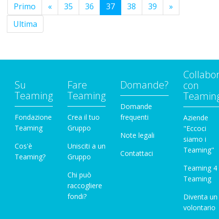
Primo
«
35
36
37
38
39
»
Ultima
Collabo
Su
Fare
Domande?
con
Teaming
Teaming
Teamin
Domande
Fondazione
Crea il tuo
frequenti
Aziende
Teaming
Gruppo
"Eccoci
Note legali
siamo i
Cos'è
Unisciti a un
Teaming"
Contattaci
Teaming?
Gruppo
Teaming 4
Chi può
Teaming
raccogliere
fondi?
Diventa un
volontario