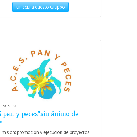
Unisciti a questo Gruppo
 19/01/2023
 pan y peces"sin ánimo de
"
 misión: promoción y ejecución de proyectos