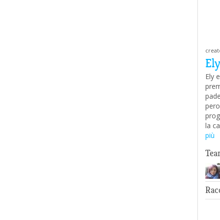
creat
El
Ely 
prem
pade
pero
prog
la c
più
Tea
Rac