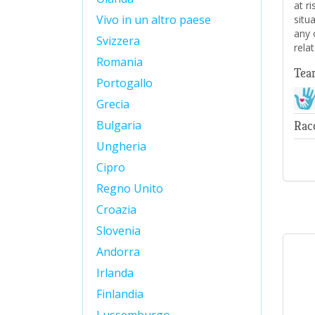
at r
Vivo in un altro paese
situ
any 
Svizzera
rela
Romania
Tea
Portogallo
Grecia
Bulgaria
Rac
Ungheria
Cipro
Regno Unito
Croazia
Slovenia
Andorra
Irlanda
Finlandia