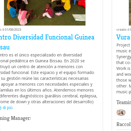
o il 01/08/2023
creato il
ntro Diversidad Funcional Guinea
Vura
Project
ssau
music e
entro es el único especializado en diversidad
Synergy
ional pediátrica en Guinea Bissau. En 2020 se
that co-
truyó un centro de atención a menores con
Work is
rsidad funcional. Este espacio y el equipo formado
and wo
 su gestión reúne las características necesarias
those w
 apoyar a menores con necesidades especiales y
other. 
familias en los últimos años. Atendemos menores
music-p
diferentes diagnósticos (parálisis cerebral, epilepsia,
rome de down y otras alteraciones del desarrollo)
Teami
i di più
ming Manager:
Raccol