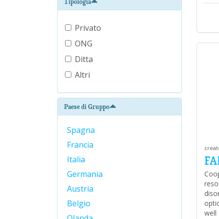
Tipologia
Privato
ONG
Ditta
Altri
Paese di Gruppo
Spagna
Francia
creat
FA
Italia
Germania
Coop
reso
Austria
diso
Belgio
opti
well
Olanda