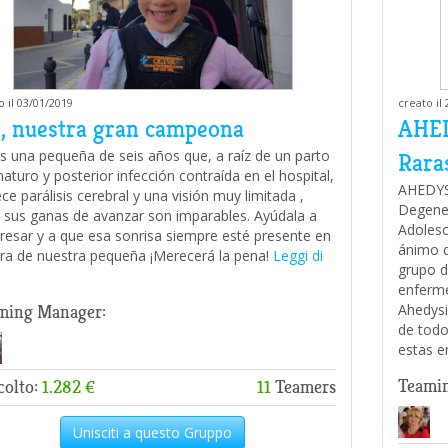
o il 03/01/2019
creato il
y, nuestra gran campeona
AHED
es una pequeña de seis años que, a raíz de un parto
Rara
aturo y posterior infección contraída en el hospital,
AHEDYSI
ce parálisis cerebral y una visión muy limitada ,
Degener
 sus ganas de avanzar son imparables. Ayúdala a
Adolesc
resar y a que esa sonrisa siempre esté presente en
ánimo d
ara de nuestra pequeña ¡Merecerá la pena!
Leggi di
grupo d
enferme
Ahedysi
ming Manager:
de todo
estas e
Teami
colto:
1.282 €
11
Teamers
Unisciti a questo Gruppo