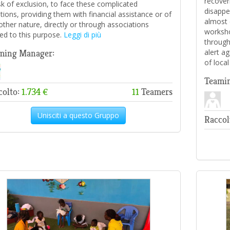
recoveri
isk of exclusion, to face these complicated
disappe
ations, providing them with financial assistance or of
almost 
other nature, directly or through associations
worksho
ted to this purpose.
Leggi di più
through
alert a
ming Manager:
of local
Teami
colto:
1.734 €
11
Teamers
Unisciti a questo Gruppo
Raccol