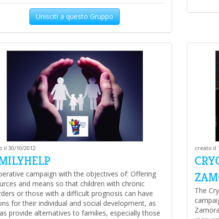
Unisciti a questo Gruppo
o il 30/10/2012
creato il
MILYHELP
CRY
erative campaign with the objectives of: Offering
ZAM
urces and means so that children with chronic
The Cry
rders or those with a difficult prognosis can have
campaig
ons for their individual and social development, as
Zamoran
 as provide alternatives to families, especially those