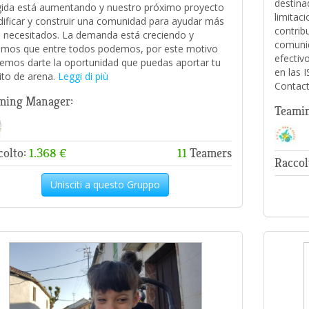
destina
ida está aumentando y nuestro próximo proyecto
limitac
dificar y construir una comunidad para ayudar más
contribu
s necesitados. La demanda está creciendo y
comuni
mos que entre todos podemos, por este motivo
efectiv
emos darte la oportunidad que puedas aportar tu
en las 
ito de arena.
Leggi di più
Contac
ming Manager:
Teami
colto:
1.368 €
11
Teamers
Raccol
Unisciti a questo Gruppo