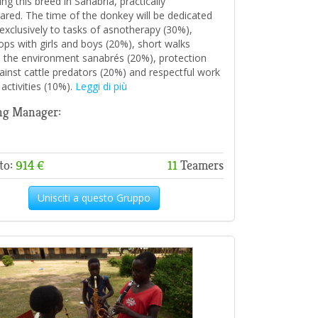
ng this breed in Sanabria, practically
ared. The time of the donkey will be dedicated
exclusively to tasks of asnotherapy (30%),
ps with girls and boys (20%), short walks
 the environment sanabrés (20%), protection
gainst cattle predators (20%) and respectful work
 activities (10%).
Leggi di più
ng Manager:
to:
914 €
11
Teamers
Unisciti a questo Gruppo