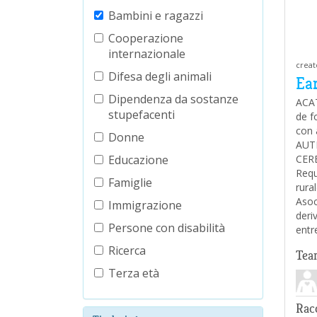
Bambini e ragazzi
Cooperazione
internazionale
creat
Difesa degli animali
Ea
Dipendenza da sostanze
ACAT
stupefacenti
de f
con 
Donne
AUT
Educazione
CERE
Requ
Famiglie
rura
Asoc
Immigrazione
deri
Persone con disabilità
entr
Ricerca
Tea
Terza età
Rac