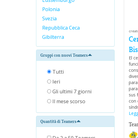
Lussemburgo
Polonia
Svezia
Repubblica Ceca
creat
Gibilterra
Ce
Bi
Gruppi con nuovi Teamers
El c
func
cons
Tutti
dive
Ieri
para
para
Gli ultimi 7 giorni
sus 
con 
Il mese scorso
sínd
Legg
Quantità di Teamers
Tea