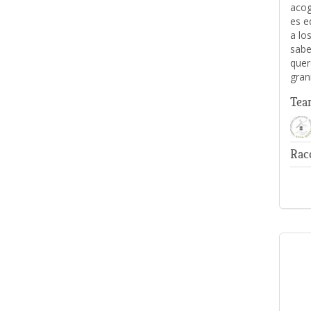
acog
es e
a lo
sabe
quer
gran
Tea
Rac