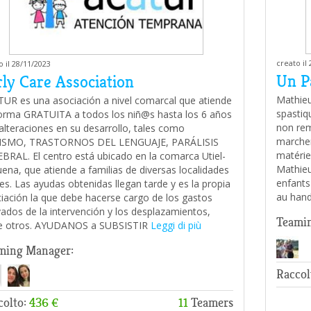
creato il
o il 28/11/2023
Un Pa
rly Care Association
Mathieu
UR es una asociación a nivel comarcal que atiende
spastiq
orma GRATUITA a todos los niñ@s hasta los 6 años
non rem
alteraciones en su desarrollo, tales como
marcher
ISMO, TRASTORNOS DEL LENGUAJE, PARÁLISIS
matérie
BRAL. El centro está ubicado en la comarca Utiel-
Mathieu
ena, que atiende a familias de diversas localidades
enfants
les. Las ayudas obtenidas llegan tarde y es la propia
au hand
iación la que debe hacerse cargo de los gastos
vados de la intervención y los desplazamientos,
Teami
e otros. AYUDANOS a SUBSISTIR
Leggi di più
ming Manager:
Raccol
colto:
436 €
11
Teamers