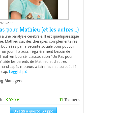
 21/10/2015
s pour Mathieu (et les autres...)
 a une paralysie cérébrale. Il est quadriparésique
ue. Mathieu suit des thérapies complémentaires
boursées par la sécurité sociale pour pouvoir
 un jour. Il a aussi régulièrement besoin de
l mal remboursé. L'association "Un Pas pour
" aide les parents de Mathieu et d'autres
 handicapés moteurs à faire face au surcoût lié
icap.
Leggi di più
ng Manager:
to:
3.529 €
11
Teamers
Unisciti a questo Gruppo