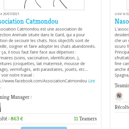
le 20/07/2021
créé le 0
sociation Catmondou
Naso
sociation Catmondou est une association de
L'assoc
ection Animale située dans le Gard, qui a pour
desideri
tion de secourir les chats. Nos objectifs sont de
che un 
eillir, soigner et faire adopter les chats abandonnés.
sicuro 
 ça, il nous faut faire face aux dépenses :
Principa
inaires (soins, vaccination, identification...),
sfruttat
ritures (croquettes, lait maternisé, mousse de
fine car
ge), vermifuges, anti parasitaires, jouets, etc....
anche di
voir notre travail :
Spagna,
s://www.facebook.com/AssociationCatmondou
Lire
Teamin
.
ming Manager :
Récolt
lté :
863 €
11
Teamers