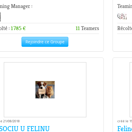
ming Manager :
Teamin
lté :
1 785 €
11
Teamers
Récolt
Rejoindre ce Groupe
le 21/08/2018
créé le 1
SOCIU U FELINU
Felin