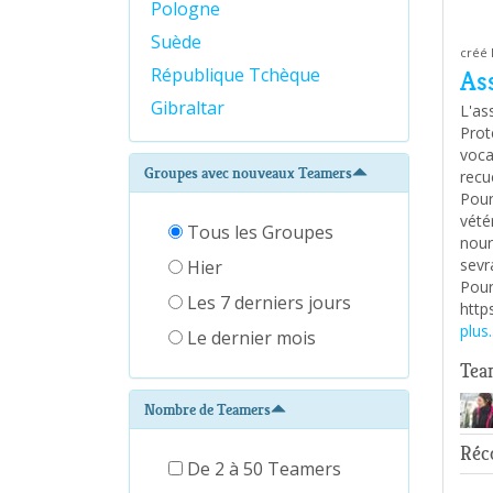
Pologne
Suède
créé 
République Tchèque
As
Gibraltar
L'as
Prot
voca
Groupes avec nouveaux Teamers
recu
Pour
vétér
Tous les Groupes
nour
sevra
Hier
Pour 
Les 7 derniers jours
http
plus..
Le dernier mois
Tea
Nombre de Teamers
Réco
De 2 à 50 Teamers