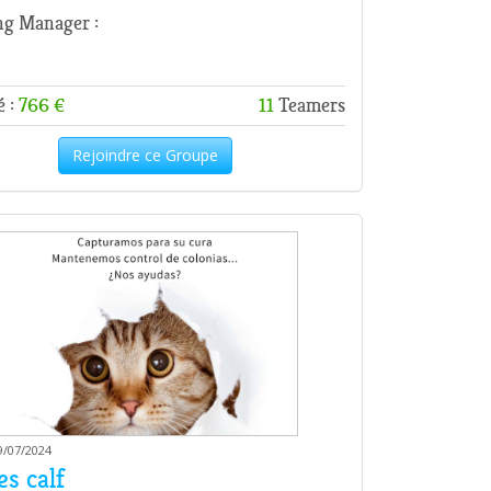
g Manager :
é :
766 €
11
Teamers
Rejoindre ce Groupe
9/07/2024
es calf