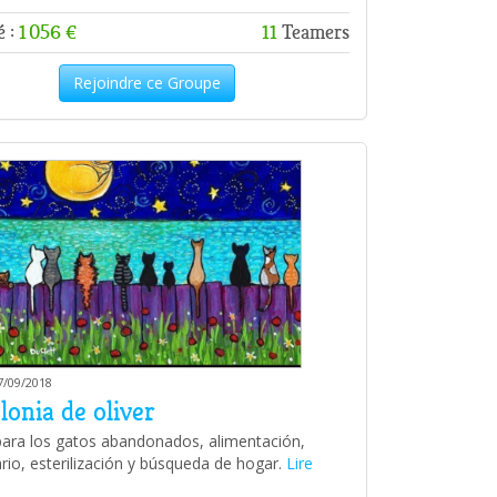
é :
1 056 €
11
Teamers
Rejoindre ce Groupe
7/09/2018
lonia de oliver
ara los gatos abandonados, alimentación,
ario, esterilización y búsqueda de hogar.
Lire