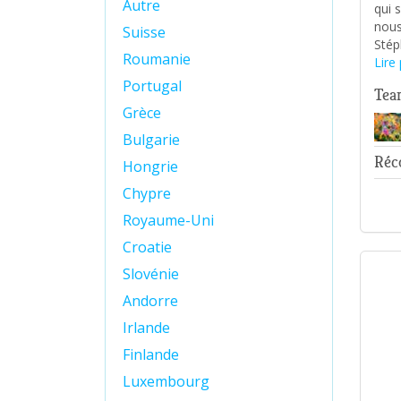
Autre
qui 
nous
Suisse
Stép
Roumanie
Lire 
Portugal
Tea
Grèce
Bulgarie
Réco
Hongrie
Chypre
Royaume-Uni
Croatie
Slovénie
Andorre
Irlande
Finlande
Luxembourg