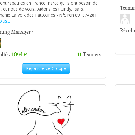
sont rapatriés en France. Parce qu'ils ont besoin de
Teamin
, et nous de vous.. Aidons les ! Cindy, Isa &
hanie La Voix des Pattounes - N°Siren 891874281
plus...
Récolt
ming Manager :
lté :
1 094 €
11
Teamers
Rejoindre ce Groupe