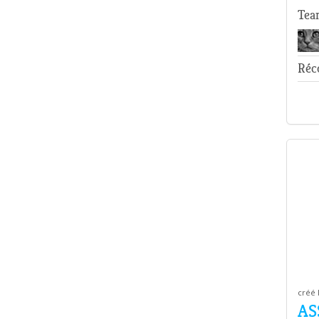
Tea
Réco
créé 
AS