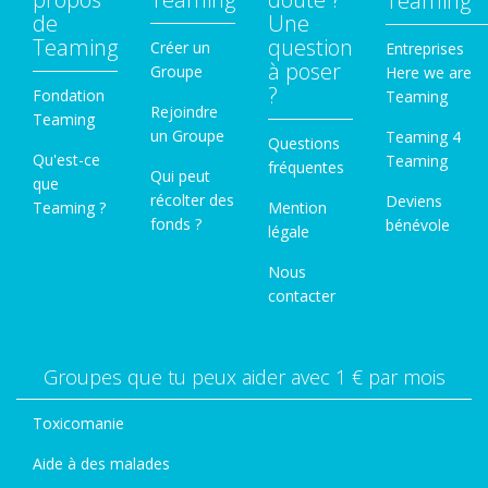
Teaming
de
Une
Teaming
question
Créer un
Entreprises
à poser
Groupe
Here we are
?
Fondation
Teaming
Rejoindre
Teaming
un Groupe
Teaming 4
Questions
Qu'est-ce
Teaming
fréquentes
Qui peut
que
récolter des
Deviens
Teaming ?
Mention
fonds ?
bénévole
légale
Nous
contacter
Groupes que tu peux aider avec 1 € par mois
Toxicomanie
Aide à des malades