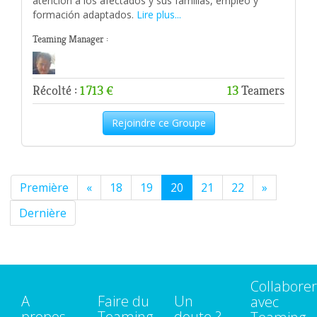
atención a los afectados y sus familias, empleo y
formación adaptados.
Lire plus...
Teaming Manager :
Récolté :
1 713 €
13
Teamers
Rejoindre ce Groupe
Première
«
18
19
20
21
22
»
Dernière
Collaborer
A
Faire du
Un
avec
propos
Teaming
doute ?