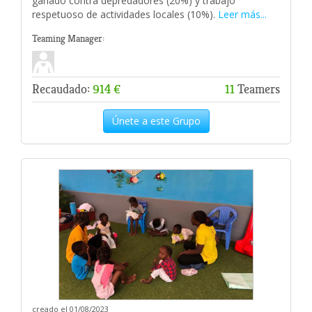
ganado contra depredadores (20%) y trabajo
respetuoso de actividades locales (10%).
Leer más...
Teaming Manager:
Recaudado:
914 €
11
Teamers
Únete a este Grupo
creado el 01/08/2023