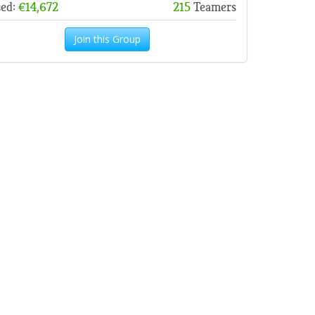
sed:
€14,672
215
Teamers
Join this Group