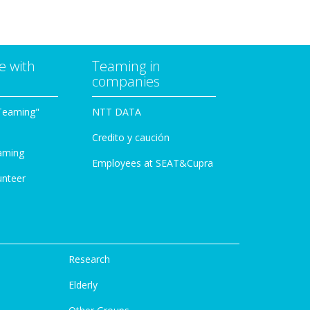
e with
Teaming in
companies
Teaming"
NTT DATA
Credito y caución
aming
Employees at SEAT&Cupra
unteer
Research
Elderly