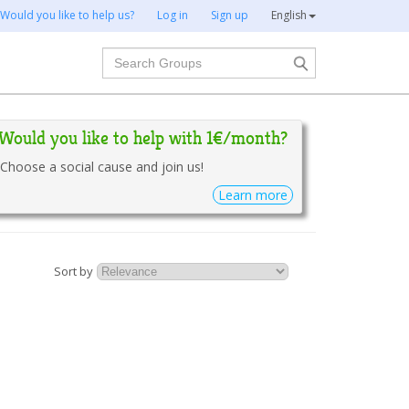
Would you like to help us?
Log in
Sign up
English
Search
Would you like to help with 1€/month?
Choose a social cause and join us!
Learn more
Sort by