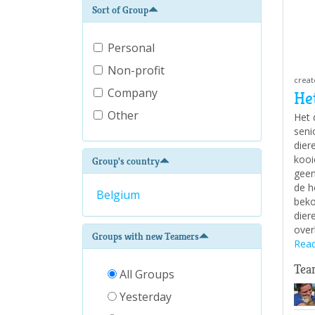
Sort of Group
Personal
Non-profit
creat
Company
Het
Other
Het 
seni
dier
kooi
Group's country
geen
de h
Belgium
beko
dier
over
Groups with new Teamers
Read
Tea
All Groups
Yesterday