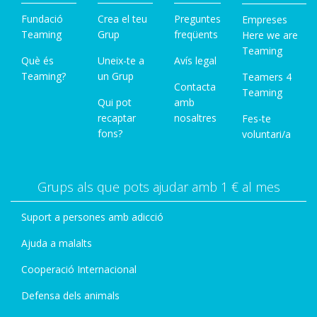
Fundació
Crea el teu
Preguntes
Empreses
Teaming
Grup
freqüents
Here we are
Teaming
Què és
Uneix-te a
Avís legal
Teaming?
un Grup
Teamers 4
Contacta
Teaming
Qui pot
amb
recaptar
nosaltres
Fes-te
fons?
voluntari/a
Grups als que pots ajudar amb 1 € al mes
Suport a persones amb adicció
Ajuda a malalts
Cooperació Internacional
Defensa dels animals