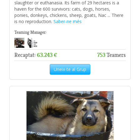
slaughter or euthanasia. Its farm of 29 hectares is a
haven for the 600 survivors: cats, dogs, horses,
ponies, donkeys, chickens, sheep, goats, Nac ... There
is no reproduction.
Saber-ne més
Teaming Manager:
Recaptat:
63.243 €
753
Teamers
Uneix-te al Grup