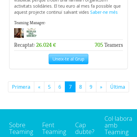
activitats solidàries. El teu euro al mes fa possible que
aquest projecte continuï salvant vides
Saber-ne més
Teaming Manager:
Recaptat:
26.024 €
705
Teamers
Uneix-te al Grup
Primera
«
5
6
7
8
9
»
Última
Col·labora
Sobre
Fent
Cap
amb
Teaming
Teaming
dubte?
Teaming