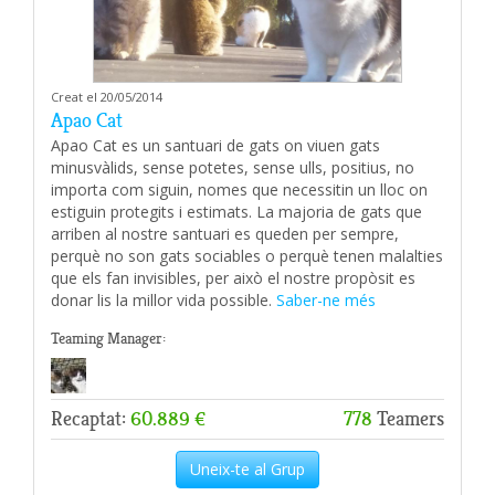
Creat el 20/05/2014
Apao Cat
Apao Cat es un santuari de gats on viuen gats
minusvàlids, sense potetes, sense ulls, positius, no
importa com siguin, nomes que necessitin un lloc on
estiguin protegits i estimats. La majoria de gats que
arriben al nostre santuari es queden per sempre,
perquè no son gats sociables o perquè tenen malalties
que els fan invisibles, per això el nostre propòsit es
donar lis la millor vida possible.
Saber-ne més
Teaming Manager:
Recaptat:
60.889 €
778
Teamers
Uneix-te al Grup