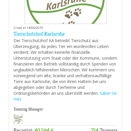
Creat el 14/06/2019
Tierschutzhof Karlsruhe
Der Tierschutzhof KA betreibt Tierschutz aus
Überzeugung, da jedes Tier ein würdevolles Leben
verdient. Wir erhalten keinerlei finanzielle
Unterstützung vom Staat oder der Kommune, sondern
finanzieren den Betrieb vollständig durch Spenden von
unglaublich hilfsbereiten Menschen. Wir kümmern uns
vorwiegend um alte, kranke und verhaltensauffällige
Tiere aus Karlsruhe, die von ihren Haltern bei uns
abgegeben oder durch Tierheime und
Ordnungsbehörden an uns überstellt werden.
Saber-ne
més
Teaming Manager:
Recaptat:
40.594 €
754
Teamers