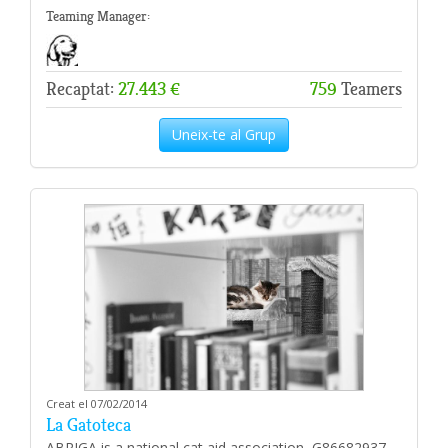
Teaming Manager:
Recaptat:
27.443 €
759
Teamers
Uneix-te al Grup
Creat el 07/02/2014
La Gatoteca
ABRIGA is a national cat aid association, G86682937.