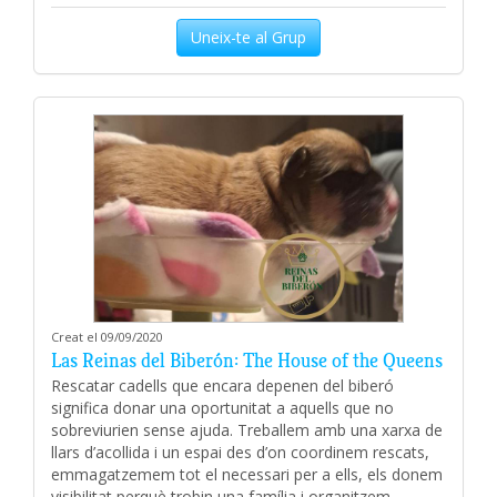
Uneix-te al Grup
Creat el 09/09/2020
Las Reinas del Biberón: The House of the Queens
Rescatar cadells que encara depenen del biberó
significa donar una oportunitat a aquells que no
sobreviurien sense ajuda. Treballem amb una xarxa de
llars d’acollida i un espai des d’on coordinem rescats,
emmagatzemem tot el necessari per a ells, els donem
visibilitat perquè trobin una família i organitzem