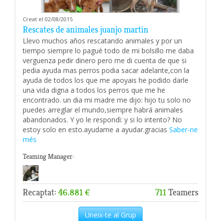
Creat el 02/08/2015
Rescates de animales juanjo martin
Llevo muchos años rescatando animales y por un
tiempo siempre lo paguè todo de mi bolsillo me daba
verguenza pedir dinero pero me di cuenta de que si
pedia ayuda mas perros podia sacar adelante,con la
ayuda de todos los que me apoyais he podido darle
una vida digna a todos los perros que me he
encontrado. un dia mi madre me dijo: hijo tu solo no
puedes arreglar el mundo,siempre habrá animales
abandonados. Y yo le respondì: y si lo intento? No
estoy solo en esto.ayudame a ayudar.gracias
Saber-ne
més
Teaming Manager:
Recaptat:
46.881 €
711
Teamers
Uneix-te al Grup