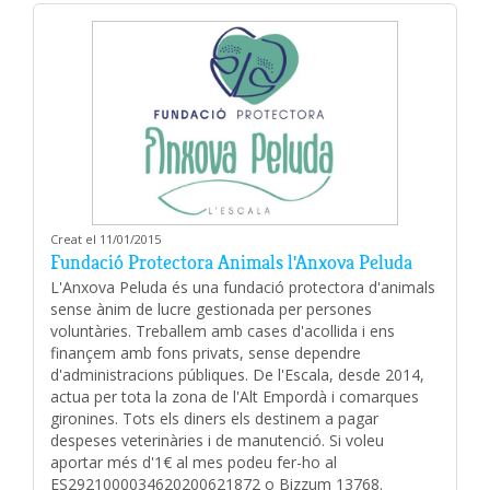
Creat el 11/01/2015
Fundació Protectora Animals l'Anxova Peluda
L'Anxova Peluda és una fundació protectora d'animals
sense ànim de lucre gestionada per persones
voluntàries. Treballem amb cases d'acollida i ens
finançem amb fons privats, sense dependre
d'administracions públiques. De l'Escala, desde 2014,
actua per tota la zona de l'Alt Empordà i comarques
gironines. Tots els diners els destinem a pagar
despeses veterinàries i de manutenció. Si voleu
aportar més d'1€ al mes podeu fer-ho al
ES2921000034620200621872 o Bizzum 13768.