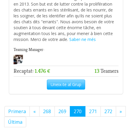
en 2013. Son but est de lutter contre la prolifération
des chats errants en les stérilisant, de les nourrir, de
les soigner, de les identifier afin qu'ils ne soient plus
des chats dits "errants". Nous avons besoin de votre
soutien à tous devant cette énorme tâche, en
augmentation tous les ans, pour mener à bien cette
mission. Merci de votre aide.
Saber-ne més
Teaming Manager:
Recaptat:
1.476 €
13
Teamers
Uneix-te al Grup
Primera
«
268
269
270
271
272
»
Última