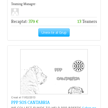
Teaming Manager:
Recaptat:
379 €
13
Teamers
Uneix-te al Grup
Creat el 11/02/2013
PPP SOS CANTABRIA
WE COLLECT FUNDS TO HELP PPP BREEDS
Saber-ne