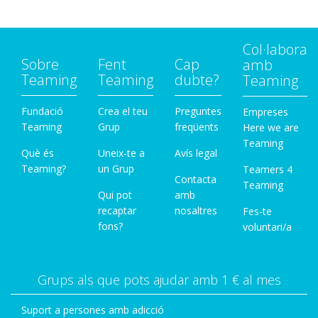
Col·labora
Sobre
Fent
Cap
amb
Teaming
Teaming
dubte?
Teaming
Fundació
Crea el teu
Preguntes
Empreses
Teaming
Grup
freqüents
Here we are
Teaming
Què és
Uneix-te a
Avís legal
Teaming?
un Grup
Teamers 4
Contacta
Teaming
Qui pot
amb
recaptar
nosaltres
Fes-te
fons?
voluntari/a
Grups als que pots ajudar amb 1 € al mes
Suport a persones amb adicció