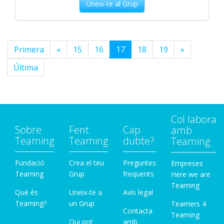
Uneix-te al Grup
Primera
«
15
16
17
18
19
»
Última
Col·labora
Sobre
Fent
Cap
amb
Teaming
Teaming
dubte?
Teaming
Fundació
Crea el teu
Preguntes
Empreses
Teaming
Grup
freqüents
Here we are
Teaming
Què és
Uneix-te a
Avís legal
Teaming?
un Grup
Teamers 4
Contacta
Teaming
Qui pot
amb