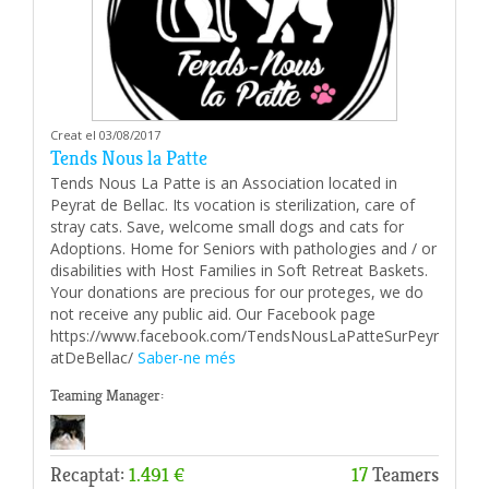
Creat el 03/08/2017
Tends Nous la Patte
Tends Nous La Patte is an Association located in
Peyrat de Bellac. Its vocation is sterilization, care of
stray cats. Save, welcome small dogs and cats for
Adoptions. Home for Seniors with pathologies and / or
disabilities with Host Families in Soft Retreat Baskets.
Your donations are precious for our proteges, we do
not receive any public aid. Our Facebook page
https://www.facebook.com/TendsNousLaPatteSurPeyr
atDeBellac/
Saber-ne més
Teaming Manager:
Recaptat:
1.491 €
17
Teamers