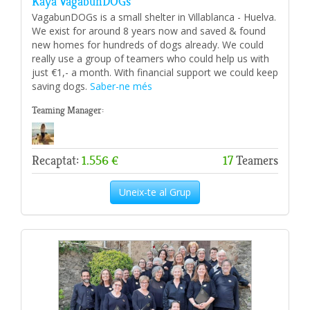
Kaya VagabunDOGs
VagabunDOGs is a small shelter in Villablanca - Huelva.
We exist for around 8 years now and saved & found
new homes for hundreds of dogs already. We could
really use a group of teamers who could help us with
just €1,- a month. With financial support we could keep
saving dogs.
Saber-ne més
Teaming Manager:
Recaptat:
1.556 €
17
Teamers
Uneix-te al Grup