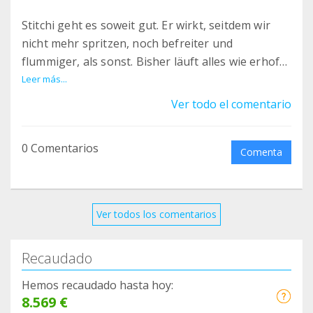
Stitchi geht es soweit gut. Er wirkt, seitdem wir
nicht mehr spritzen, noch befreiter und
flummiger, als sonst. Bisher läuft alles wie erhofft
:)
Leer más...
Es kommen derzeit viele Fälle von FIP rein und wir
Ver todo el comentario
versuchen alles, um die Leute zur Therapie zu
bewegen. Leider steigen einige noch immer aus,
0 Comentarios
weil sie nicht wissen wie es bezahlen sollen. Seit
Comenta
so lieb und teilt den Link bitte.
Ver todos los comentarios
Recaudado
Hemos recaudado hasta hoy:
8.569 €