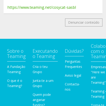
https://www.teaming.net/cosycat-sasbl
Denunciar conteúdo
Colabo
Sobre o
Executando
Dúvidas?
com o
Teaming
o Teaming
Teami
Perguntas
A Fundação
Cria o teu
Frequentes
Empresas
Teaming
Grupo
"Here we
Aviso legal
are
O que é o
Junta-te a um
Teaming"
Contacta-
Teaming?
Grupo
nos
Teaming 
Quem pode
Teaming
angariar
fundos?
Torna-te