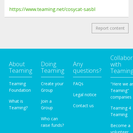
https://www.teaming.net/cosycat-sasbl
Report content
Collabor
About
Doing
Any
with
Teaming
Teaming
questions?
Teamin
Teaming
Create your
FAQs
"Here we a
Foundation
Group
Teaming"
Legal notice
companies
What is
Join a
Contact us
Teaming?
Group
Teaming 4
Teaming
Who can
raise funds?
Become a
volunteer