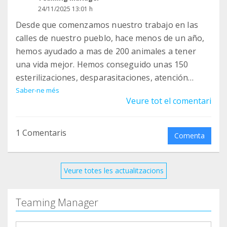
24/11/2025 13:01 h
Desde que comenzamos nuestro trabajo en las
calles de nuestro pueblo, hace menos de un año,
hemos ayudado a mas de 200 animales a tener
una vida mejor. Hemos conseguido unas 150
esterilizaciones, desparasitaciones, atención
veterinaria, medicamentos. Estamos muy felices
Saber-ne més
Veure tot el comentari
de lo que se puede conseguir trabajando unidos,
buscando recursos y teniendo claro nuestros
objetivos. Cada vez menos animales sufriendo en
1 Comentaris
Comenta
las calles. Si fuéramos unas 100 personas, solo
con el teaming, en 1 año tendríamos controlada
una colonia completa. Eso significa que no
Veure totes les actualitzacions
nacerían más de 100 gatitos en esa colonia para
vivir sufriendo. Vuestra ayuda es fundamental,
Teaming Manager
anima a otros a ayudarnos por solo 1€ al mes. Un
abrazo y pensad que sin personas como vosotros