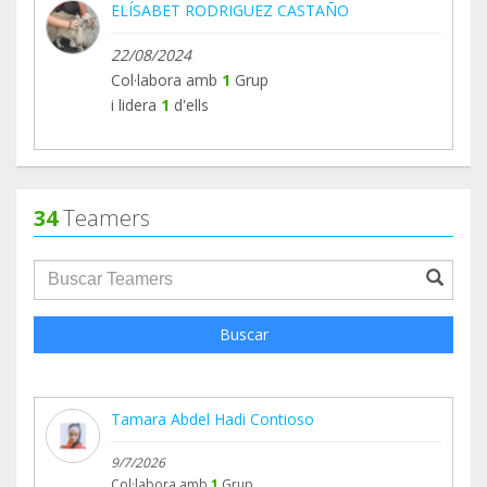
ELÍSABET RODRIGUEZ CASTAÑO
no haríamos nada.
22/08/2024
Col·labora amb
1
Grup
i lidera
1
d'ells
34
Teamers
groupProfile.searchForm.search.text???
Buscar
Tamara Abdel Hadi Contioso
9/7/2026
Col·labora amb
1
Grup