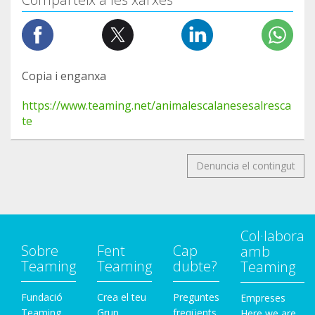
Copia i enganxa
https://www.teaming.net/animalescalanesesalresca
te
Denuncia el contingut
Col·labora
Sobre
Fent
Cap
amb
Teaming
Teaming
dubte?
Teaming
Fundació
Crea el teu
Preguntes
Empreses
Teaming
Grup
freqüents
Here we are