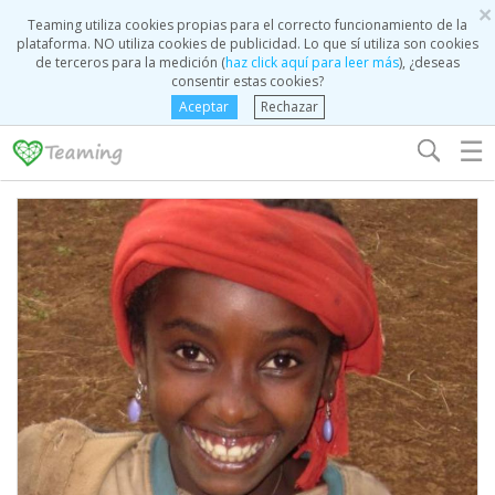
×
Teaming utiliza cookies propias para el correcto funcionamiento de la
plataforma. NO utiliza cookies de publicidad. Lo que sí utiliza son cookies
de terceros para la medición (
haz click aquí para leer más
), ¿deseas
consentir estas cookies?
Aceptar
Rechazar
☰