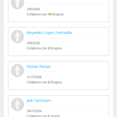
nacen cuando trabajamos de igual a igual, con
confianza, respeto y alegría.
3/8/2026
Colabora con
10
Grupos
Gracias por vuestra entrega.
Gracias por vuestro liderazgo.
Alejandro López Fontanilla
Gracias por inspirarnos cada día.
3/8/2026
#MujeresQueInspiran #LiderazgoEtíope
Colabora con
2
Grupos
#SaludEnEtiopía #WomenInHealth
#CooperaciónSinPaternalismos
Florian Florian
#TrabajoEnEquipo #SaludGlobal #JusticiaSocial
#AlegríaSinFronteras
31/7/2026
Colabora con
2
Grupos
Jedi Tarchouni
30/7/2026
Colabora con
1
Grupo