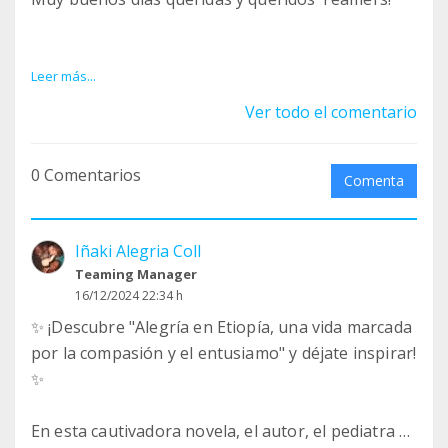
Mis Deseos para las Personas
Leer más...
Ver todo el comentario
No le pido nada al año nuevo; mis deseos son
para las personas:
0 Comentarios
Comenta
Que juntos construyamos un mundo donde la paz
sea el idioma universal,
Iñaki Alegria Coll
Teaming Manager
el respeto nuestra bandera,
16/12/2024 22:34 h
✨ ¡Descubre "Alegría en Etiopía, una vida marcada
y la humanidad, el lazo que nos une.
por la compasión y el entusiamo" y déjate inspirar!
✨
Que la salud no sea un privilegio,
En esta cautivadora novela, el autor, el pediatra y
sino un derecho accesible para todos,