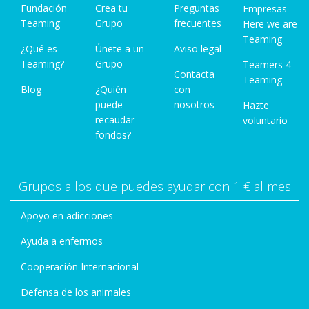
Fundación
Crea tu
Preguntas
Empresas
"Alegría en Etiopía" no es solo un testimonio de
Teaming
Grupo
frecuentes
Here we are
trabajo humanitario, sino una celebración de la
Teaming
humanidad compartida, la resiliencia y la
¿Qué es
Únete a un
Aviso legal
Teaming?
Grupo
capacidad del amor para superar cualquier
Teamers 4
Contacta
Teaming
barrera. Iñaki transmite un mensaje
Blog
¿Quién
con
esperanzador: incluso en los contextos más
puede
nosotros
Hazte
difíciles, siempre hay lugar para la alegría, la
recaudar
voluntario
fondos?
solidaridad y la transformación positiva.
Es un libro inspirador que conecta al lector con la
esencia de la labor humanitaria y la importancia
Grupos a los que puedes ayudar con 1 € al mes
de la empatía en el día a día.
Apoyo en adicciones
Ayuda a enfermos
Cooperación Internacional
Defensa de los animales