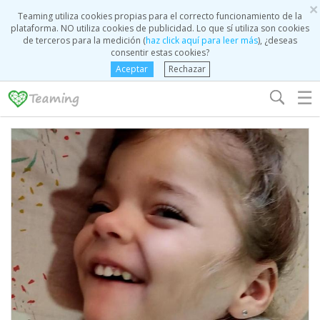
×
Teaming utiliza cookies propias para el correcto funcionamiento de la
plataforma. NO utiliza cookies de publicidad. Lo que sí utiliza son cookies
de terceros para la medición (
haz click aquí para leer más
), ¿deseas
consentir estas cookies?
Aceptar
Rechazar
☰