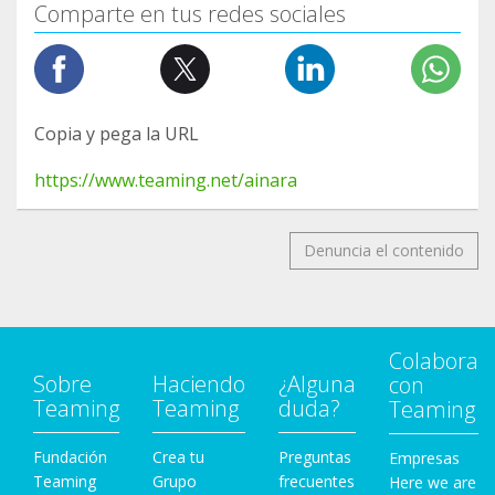
Comparte en tus redes sociales
Copia y pega la URL
https://www.teaming.net/ainara
Denuncia el contenido
Colabora
Sobre
Haciendo
¿Alguna
con
Teaming
Teaming
duda?
Teaming
Fundación
Crea tu
Preguntas
Empresas
Teaming
Grupo
frecuentes
Here we are