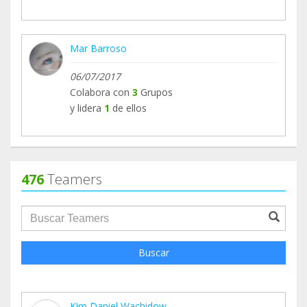
Mar Barroso
06/07/2017
Colabora con
3
Grupos
y lidera
1
de ellos
476
Teamers
groupProfile.searchForm.search.text???
Buscar
Kim Daniel Wachidow