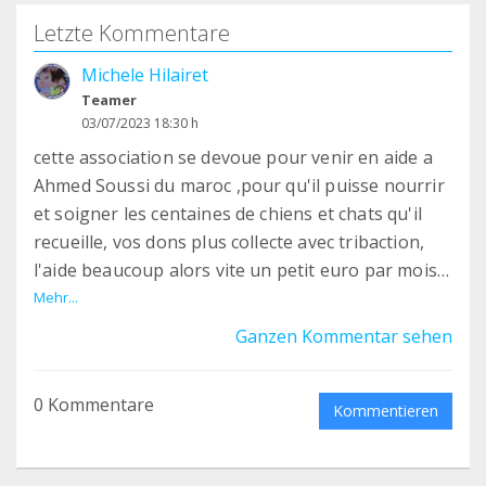
Letzte Kommentare
Michele Hilairet
Teamer
03/07/2023 18:30 h
cette association se devoue pour venir en aide a
Ahmed Soussi du maroc ,pour qu'il puisse nourrir
et soigner les centaines de chiens et chats qu'il
recueille, vos dons plus collecte avec tribaction,
l'aide beaucoup alors vite un petit euro par mois
peu pour nous beaucoup pour ses animaux, merci
Mehr...
a tous
Ganzen Kommentar sehen
0 Kommentare
Kommentieren