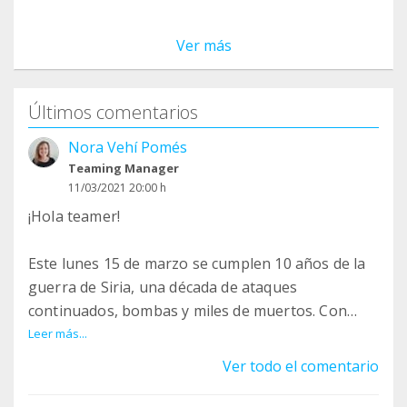
Ver más
Últimos comentarios
Nora Vehí Pomés
Teaming Manager
11/03/2021 20:00 h
¡Hola teamer!
Este lunes 15 de marzo se cumplen 10 años de la
guerra de Siria, una década de ataques
continuados, bombas y miles de muertos. Con
motivo de este décimo aniversario el Comité
Leer más...
Catalán con ACNUR quiere seguir visibilizando
Ver todo el comentario
esta emergencia y por eso te invita al evento: