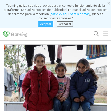
×
Teaming utiliza cookies propias para el correcto funcionamiento de la
plataforma. NO utiliza cookies de publicidad. Lo que sí utiliza son cookies
de terceros para la medición (
haz click aquí para leer más
), ¿deseas
consentir estas cookies?
Aceptar
Rechazar
☰