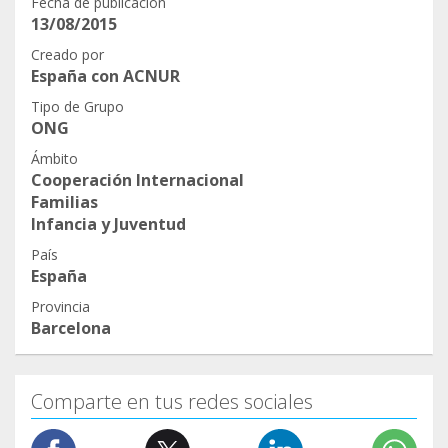
Fecha de publicación
Enlace a la jornada:
13/08/2015
Aquí tienes tu invitación:
https://zoom.us/j/99850569762
https://app.eventwo.com/innotech2020#/es
Creado por
España con ACNUR
Se ruega confirmar la asistencia escribiendo un
Tipo de Grupo
correo a cooperacio@amb.cat.
ONG
Ámbito
Nota: Aunque el cartel publicitario es en catalán,
Cooperación Internacional
las jornadas se realizarán en castellano.
Familias
Infancia y Juventud
¡Nos alegrará verte!
País
España
Provincia
Barcelona
Comparte en tus redes sociales