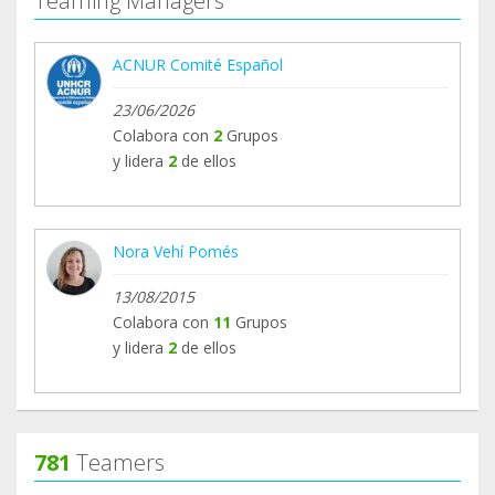
Teaming Managers
oportunidades de ingresos figuran entre las
principales preocupaciones de las personas que
ACNUR Comité Español
regresan. Por ello, ACNUR mantiene su apoyo
tanto en los puntos de cruce como en las
23/06/2026
comunidades de acogida y retorno, acompañando
Colabora con
2
Grupos
a las familias en una etapa clave para reconstruir
y lidera
2
de ellos
sus vidas con dignidad y estabilidad.
Gracias a todos los y las teamers que hacen
Nora Vehí Pomés
posible esta respuesta cada día.
13/08/2015
Colabora con
11
Grupos
y lidera
2
de ellos
781
Teamers