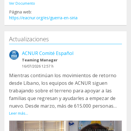
Ver Documento
Página web:
https://eacnur.org/es/guerra-en-siria
Actualizaciones
ACNUR Comité Español
Teaming Manager
16/07/2026 12:57 h
Mientras continúan los movimientos de retorno
desde Líbano, los equipos de ACNUR siguen
trabajando sobre el terreno para apoyar a las
familias que regresan y ayudarles a empezar de
nuevo. Desde marzo, más de 615.000 personas
refugiadas sirias han retornado desde Líbano a
Leer más...
Siria.