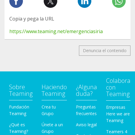
Copia y pega la URL
https://www.teaming.net/emergenciasiria
Denuncia el contenido
Colabora
Sobre
Haciendo
¿Alguna
con
Teaming
Teaming
duda?
Teaming
Fundación
Crea tu
Preguntas
Empresas
Teaming
Grupo
frecuentes
Here we are
Teaming
¿Qué es
Únete a un
Aviso legal
Teaming?
Grupo
Teamers 4